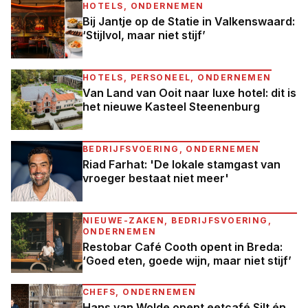
HOTELS, ONDERNEMEN
Bij Jantje op de Statie in Valkenswaard:
‘Stijlvol, maar niet stijf’
HOTELS, PERSONEEL, ONDERNEMEN
Van Land van Ooit naar luxe hotel: dit is
het nieuwe Kasteel Steenenburg
BEDRIJFSVOERING, ONDERNEMEN
Riad Farhat: 'De lokale stamgast van
vroeger bestaat niet meer'
NIEUWE-ZAKEN, BEDRIJFSVOERING,
ONDERNEMEN
Restobar Café Cooth opent in Breda:
‘Goed eten, goede wijn, maar niet stijf’
CHEFS, ONDERNEMEN
Hans van Wolde opent eetcafé Silt én