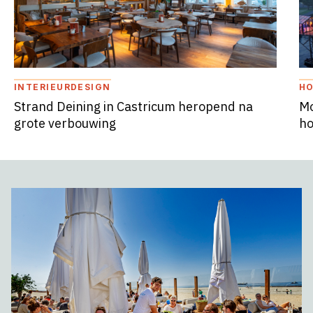
INTERIEURDESIGN
HO
Strand Deining in Castricum heropend na
Mo
grote verbouwing
ho