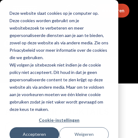
Menu
Abonneren
Deze website slaat cookies op je computer op.
Deze cookies worden gebruikt om je
Home
websitebezoek te verbeteren en meer
gepersonaliseerde diensten aan je aan te bieden,
ONDERNEMEN
zowel op deze website als via andere media. Zie ons
Privacybeleid voor meer informatie over de cookies
die we gebruiken.
Op deze pagina lees je al onze artikelen over
Wij volgen je sitebezoek niet indien je de cookie
ondernemen.
policy niet accepteert. Dit houd in dat je geen
gepersonaliseerde content te zien krijgt op deze
website als via andere media. Maar om te voldoen
aan je voorkeuren moeten we één kleine cookie
gebruiken zodat je niet vaker wordt gevraagd om
deze keus te maken.
ALLES OVER COCKTAILS
Cookie-instellingen
Alles
Accepteren
Weigeren