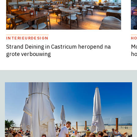
INTERIEURDESIGN
HO
Strand Deining in Castricum heropend na
Mo
grote verbouwing
ho