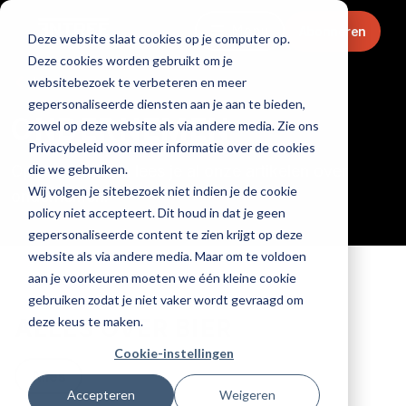
Menu
Abonneren
Deze website slaat cookies op je computer op.
Deze cookies worden gebruikt om je
Home
websitebezoek te verbeteren en meer
gepersonaliseerde diensten aan je aan te bieden,
ONDERNEMEN
zowel op deze website als via andere media. Zie ons
Privacybeleid voor meer informatie over de cookies
die we gebruiken.
Op deze pagina lees je al onze artikelen over
Wij volgen je sitebezoek niet indien je de cookie
ondernemen.
policy niet accepteert. Dit houd in dat je geen
gepersonaliseerde content te zien krijgt op deze
website als via andere media. Maar om te voldoen
aan je voorkeuren moeten we één kleine cookie
gebruiken zodat je niet vaker wordt gevraagd om
deze keus te maken.
ALLES OVER BIER
Cookie-instellingen
Alles
Accepteren
Weigeren