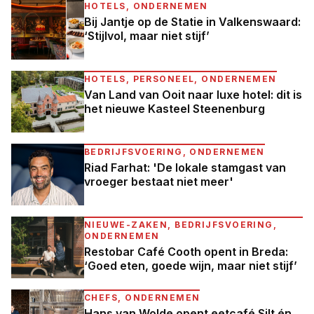
HOTELS, ONDERNEMEN
Bij Jantje op de Statie in Valkenswaard:
‘Stijlvol, maar niet stijf’
HOTELS, PERSONEEL, ONDERNEMEN
Van Land van Ooit naar luxe hotel: dit is
het nieuwe Kasteel Steenenburg
BEDRIJFSVOERING, ONDERNEMEN
Riad Farhat: 'De lokale stamgast van
vroeger bestaat niet meer'
NIEUWE-ZAKEN, BEDRIJFSVOERING,
ONDERNEMEN
Restobar Café Cooth opent in Breda:
‘Goed eten, goede wijn, maar niet stijf’
CHEFS, ONDERNEMEN
Hans van Wolde opent eetcafé Silt én