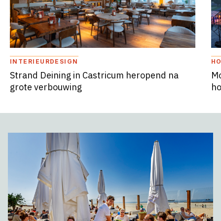
INTERIEURDESIGN
HO
Strand Deining in Castricum heropend na
Mo
grote verbouwing
ho