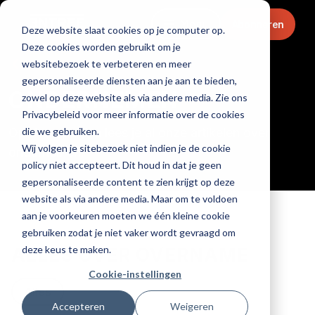
Menu
Abonneren
Deze website slaat cookies op je computer op.
Deze cookies worden gebruikt om je
Home
websitebezoek te verbeteren en meer
gepersonaliseerde diensten aan je aan te bieden,
ONDERNEMEN
zowel op deze website als via andere media. Zie ons
Privacybeleid voor meer informatie over de cookies
die we gebruiken.
Op deze pagina lees je al onze artikelen over
Wij volgen je sitebezoek niet indien je de cookie
ondernemen.
policy niet accepteert. Dit houd in dat je geen
gepersonaliseerde content te zien krijgt op deze
website als via andere media. Maar om te voldoen
aan je voorkeuren moeten we één kleine cookie
gebruiken zodat je niet vaker wordt gevraagd om
deze keus te maken.
ALLES OVER OVERNAME
Cookie-instellingen
Alles
Accepteren
Weigeren