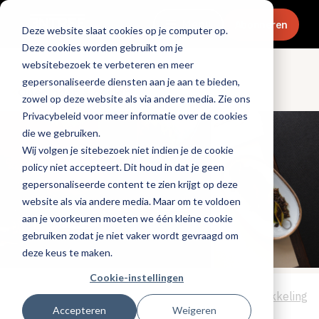
Menu
Abonneren
Deze website slaat cookies op je computer op.
Deze cookies worden gebruikt om je
websitebezoek te verbeteren en meer
gepersonaliseerde diensten aan je aan te bieden,
Openingen & design
zowel op deze website als via andere media. Zie ons
Privacybeleid voor meer informatie over de cookies
die we gebruiken.
Wij volgen je sitebezoek niet indien je de cookie
policy niet accepteert. Dit houd in dat je geen
gepersonaliseerde content te zien krijgt op deze
website als via andere media. Maar om te voldoen
aan je voorkeuren moeten we één kleine cookie
gebruiken zodat je niet vaker wordt gevraagd om
deze keus te maken.
Cookie-instellingen
Tags:
nieuwe-zaken
,
interieurdesign
,
menu-ontwikkeling
Accepteren
Weigeren
Gepubliceerd op: 21 juli 2025