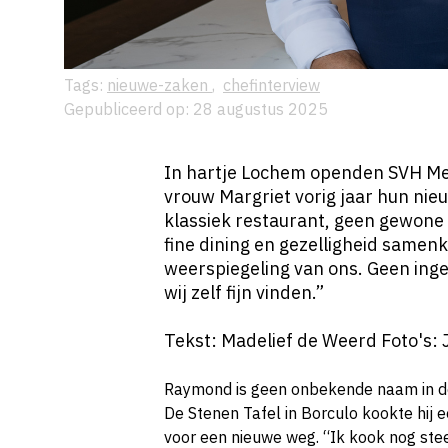
Tags:
nieuwe-zaken
,
chefinterview
Gepubliceerd op: 28 augustus 2025
In hartje Lochem openden SVH Me
vrouw Margriet vorig jaar hun nie
klassiek restaurant, geen gewone 
fine dining en gezelligheid samen
weerspiegeling van ons. Geen ing
wij zelf fijn vinden.”
Tekst: Madelief de Weerd Foto's: 
Raymond is geen onbekende naam in de 
De Stenen Tafel in Borculo kookte hij 
voor een nieuwe weg. “Ik kook nog ste