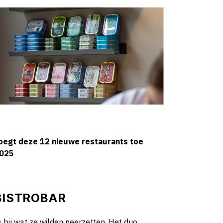
voegt deze 12 nieuwe restaurants toe
2025
BISTROBAR
 bij wat ze wilden neerzetten. Het duo