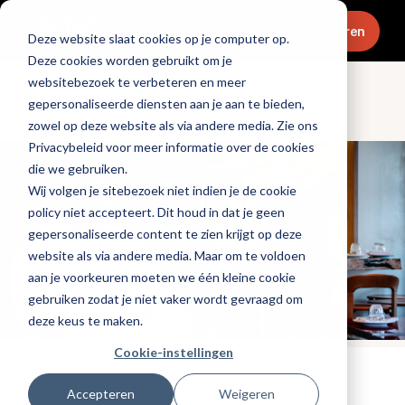
Menu
Abonneren
Deze website slaat cookies op je computer op.
Deze cookies worden gebruikt om je
websitebezoek te verbeteren en meer
gepersonaliseerde diensten aan je aan te bieden,
Openingen & design
zowel op deze website als via andere media. Zie ons
Privacybeleid voor meer informatie over de cookies
die we gebruiken.
Wij volgen je sitebezoek niet indien je de cookie
policy niet accepteert. Dit houd in dat je geen
gepersonaliseerde content te zien krijgt op deze
website als via andere media. Maar om te voldoen
aan je voorkeuren moeten we één kleine cookie
gebruiken zodat je niet vaker wordt gevraagd om
deze keus te maken.
Cookie-instellingen
Tags:
nieuwe-zaken
,
ondernemersverhaal
Accepteren
Weigeren
Gepubliceerd op: 11 december 2025