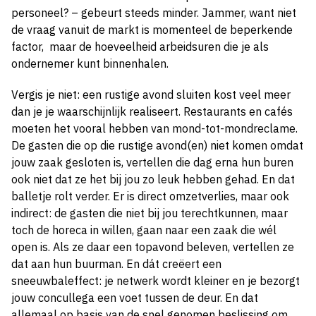
personeel? – gebeurt steeds minder. Jammer, want niet
de vraag vanuit de markt is momenteel de beperkende
factor, maar de hoeveelheid arbeidsuren die je als
ondernemer kunt binnenhalen.
Vergis je niet: een rustige avond sluiten kost veel meer
dan je je waarschijnlijk realiseert. Restaurants en cafés
moeten het vooral hebben van mond-tot-mondreclame.
De gasten die op die rustige avond(en) niet komen omdat
jouw zaak gesloten is, vertellen die dag erna hun buren
ook niet dat ze het bij jou zo leuk hebben gehad. En dat
balletje rolt verder. Er is direct omzetverlies, maar ook
indirect: de gasten die niet bij jou terechtkunnen, maar
toch de horeca in willen, gaan naar een zaak die wél
open is. Als ze daar een topavond beleven, vertellen ze
dat aan hun buurman. En dát creëert een
sneeuwbaleffect: je netwerk wordt kleiner en je bezorgt
jouw concullega een voet tussen de deur. En dat
allemaal op basis van de snel genomen beslissing om