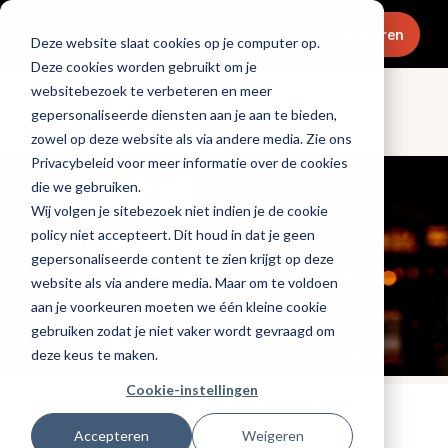
Menu
Abonneren
Deze website slaat cookies op je computer op.
Deze cookies worden gebruikt om je
websitebezoek te verbeteren en meer
gepersonaliseerde diensten aan je aan te bieden,
Columns
zowel op deze website als via andere media. Zie ons
Privacybeleid voor meer informatie over de cookies
die we gebruiken.
Wij volgen je sitebezoek niet indien je de cookie
policy niet accepteert. Dit houd in dat je geen
gepersonaliseerde content te zien krijgt op deze
website als via andere media. Maar om te voldoen
aan je voorkeuren moeten we één kleine cookie
gebruiken zodat je niet vaker wordt gevraagd om
deze keus te maken.
Cookie-instellingen
Tags:
personeel
Accepteren
Weigeren
Gepubliceerd op: 10 augustus 2022