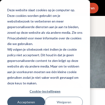
Menu
Abonneren
Deze website slaat cookies op je computer op.
Deze cookies worden gebruikt om je
websitebezoek te verbeteren en meer
gepersonaliseerde diensten aan je aan te bieden,
Columns
zowel op deze website als via andere media. Zie ons
Privacybeleid voor meer informatie over de cookies
die we gebruiken.
Wij volgen je sitebezoek niet indien je de cookie
policy niet accepteert. Dit houd in dat je geen
gepersonaliseerde content te zien krijgt op deze
website als via andere media. Maar om te voldoen
aan je voorkeuren moeten we één kleine cookie
gebruiken zodat je niet vaker wordt gevraagd om
deze keus te maken.
Cookie-instellingen
Tags:
personeel
Accepteren
Weigeren
Gepubliceerd op: 19 juli 2024