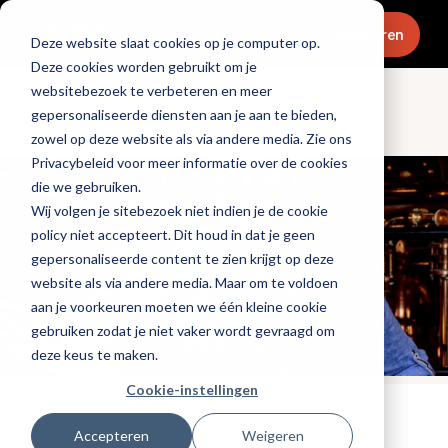
Menu
Abonneren
Deze website slaat cookies op je computer op.
Deze cookies worden gebruikt om je
websitebezoek te verbeteren en meer
gepersonaliseerde diensten aan je aan te bieden,
Columns
zowel op deze website als via andere media. Zie ons
Privacybeleid voor meer informatie over de cookies
die we gebruiken.
Wij volgen je sitebezoek niet indien je de cookie
policy niet accepteert. Dit houd in dat je geen
gepersonaliseerde content te zien krijgt op deze
website als via andere media. Maar om te voldoen
aan je voorkeuren moeten we één kleine cookie
gebruiken zodat je niet vaker wordt gevraagd om
deze keus te maken.
Cookie-instellingen
Tags:
bier
Accepteren
Weigeren
Gepubliceerd op: 16 augustus 2021