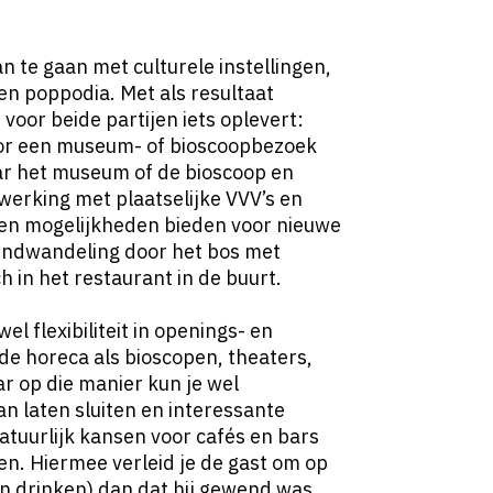
n te gaan met culturele instellingen,
en poppodia. Met als resultaat
voor beide partijen iets oplevert:
oor een museum- of bioscoopbezoek
aar het museum of de bioscoop en
erking met plaatselijke VVV’s en
en mogelijkheden bieden voor nieuwe
ndwandeling door het bos met
 in het restaurant in de buurt.
l flexibiliteit in openings- en
de horeca als bioscopen, theaters,
r op die manier kun je wel
an laten sluiten en interessante
tuurlijk kansen voor cafés en bars
n. Hiermee verleid je de gast om op
n drinken) dan dat hij gewend was.