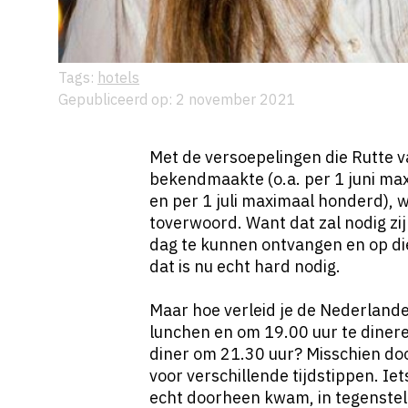
Tags:
hotels
Gepubliceerd op: 2 november 2021
Met de
versoepelingen die Rutte 
bekendmaakte
(o.a. per 1 juni m
en per 1 juli maximaal honderd), 
toverwoord. Want dat zal nodig zi
dag te kunnen ontvangen en op di
dat is nu echt hard nodig.
Maar hoe verleid je de Nederlande
lunchen en om 19.00 uur te dinere
diner om 21.30 uur? Misschien do
voor verschillende tijdstippen. Iet
echt doorheen kwam, in tegenstell