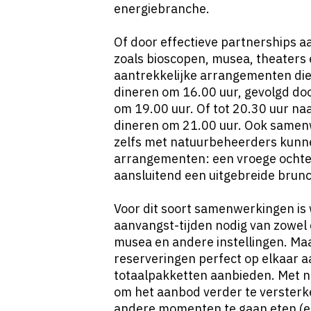
energiebranche.
Of door effectieve partnerships aa
zoals bioscopen, musea, theaters 
aantrekkelijke arrangementen die 
dineren om 16.00 uur, gevolgd d
om 19.00 uur. Of tot 20.30 uur n
dineren om 21.00 uur. Ook samenw
zelfs met natuurbeheerders kunn
arrangementen: een vroege ochte
aansluitend een uitgebreide brunch
Voor dit soort samenwerkingen is we
aanvangst-tijden nodig van zowel 
musea en andere instellingen. Maa
reserveringen perfect op elkaar a
totaalpakketten aanbieden. Met na
om het aanbod verder te versterke
andere momenten te gaan eten (e