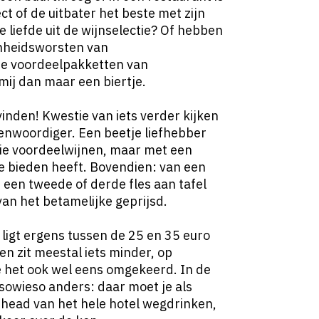
ect of de uitbater het beste met zijn
e liefde uit de wijnselectie? Of hebben
enheidsworsten van
e voordeelpakketten van
mij dan maar een biertje.
vinden! Kwestie van iets verder kijken
genwoordiger. Een beetje liefhebber
aie voordeelwijnen, maar met een
te bieden heeft. Bovendien: van een
r een tweede of derde fles aan tafel
van het betamelijke geprijsd.
ligt ergens tussen de 25 en 35 euro
en zit meestal iets minder, op
je het ook wel eens omgekeerd. In de
 sowieso anders: daar moet je als
head van het hele hotel wegdrinken,