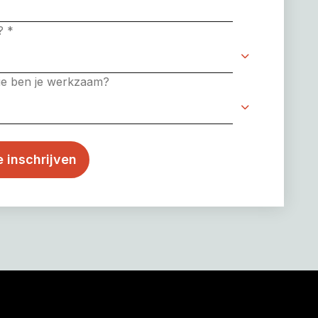
e?
*
rie ben je werkzaam?