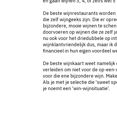
en gaan wijnen 3, 4, of zelfs wel 5
De beste wijnrestaurants worden
die zelf wijngeeks zijn. Die er op
bijzondere, mooie wijnen te schen
doorvoeren op wijnen die ze zelf 
nu ook voor het driedubbele op i
wijnklantvriendelijk dus, maar ik d
financieel in hun eigen voordeel w
De beste wijnkaart weet namelijk d
verleiden om niet voor de op-een
voor die ene bijzondere wijn. Make
Als je met je selectie die ‘sweet sp
je noemt een ‘win-wijnsituatie’.