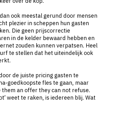
 keer over de kop.
 dan ook meestal gerund door mensen
recht plezier in scheppen hun gasten
ken. Die geen prijscorrectie
jaren in de kelder bewaard hebben en
nternet zouden kunnen verpatsen. Heel
urf te stellen dat het uiteindelijk ook
erkt.
oor de juiste pricing gasten te
-na-goedkoopste fles te gaan, maar
 them an offer they can not refuse.
ot’ weet te raken, is iedereen blij. Wat