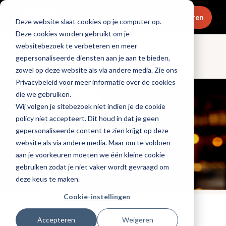
Menu
Abonneren
Deze website slaat cookies op je computer op.
Deze cookies worden gebruikt om je
websitebezoek te verbeteren en meer
gepersonaliseerde diensten aan je aan te bieden,
Columns
zowel op deze website als via andere media. Zie ons
Privacybeleid voor meer informatie over de cookies
die we gebruiken.
Wij volgen je sitebezoek niet indien je de cookie
policy niet accepteert. Dit houd in dat je geen
gepersonaliseerde content te zien krijgt op deze
website als via andere media. Maar om te voldoen
aan je voorkeuren moeten we één kleine cookie
gebruiken zodat je niet vaker wordt gevraagd om
deze keus te maken.
Cookie-instellingen
Tags:
hotels
Accepteren
Weigeren
Gepubliceerd op: 13 september 2021