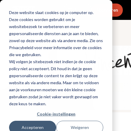
Menu
Abonneren
Deze website slaat cookies op je computer op.
Deze cookies worden gebruikt om je
websitebezoek te verbeteren en meer
gepersonaliseerde diensten aan je aan te bieden,
Columns
zowel op deze website als via andere media. Zie ons
Privacybeleid voor meer informatie over de cookies
die we gebruiken.
Wij volgen je sitebezoek niet indien je de cookie
policy niet accepteert. Dit houd in dat je geen
gepersonaliseerde content te zien krijgt op deze
website als via andere media. Maar om te voldoen
aan je voorkeuren moeten we één kleine cookie
gebruiken zodat je niet vaker wordt gevraagd om
deze keus te maken.
Cookie-instellingen
Tags:
vincent-van-dijk
,
hotels
Accepteren
Weigeren
Gepubliceerd op: 10 augustus 2020