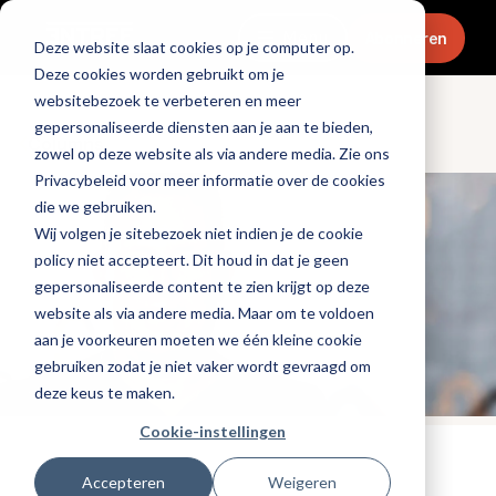
Menu
Abonneren
Deze website slaat cookies op je computer op.
Deze cookies worden gebruikt om je
websitebezoek te verbeteren en meer
gepersonaliseerde diensten aan je aan te bieden,
Columns
zowel op deze website als via andere media. Zie ons
Privacybeleid voor meer informatie over de cookies
die we gebruiken.
Wij volgen je sitebezoek niet indien je de cookie
policy niet accepteert. Dit houd in dat je geen
gepersonaliseerde content te zien krijgt op deze
website als via andere media. Maar om te voldoen
aan je voorkeuren moeten we één kleine cookie
gebruiken zodat je niet vaker wordt gevraagd om
deze keus te maken.
Cookie-instellingen
Tags:
vincent-van-dijk
Accepteren
Weigeren
Gepubliceerd op: 31 oktober 2022