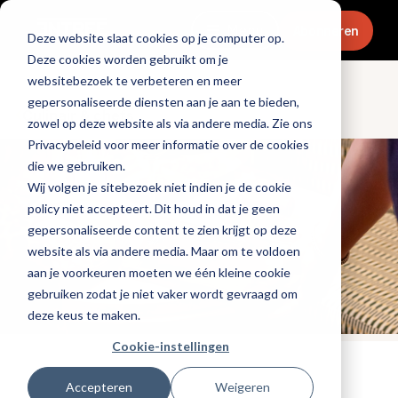
Menu
Abonneren
Deze website slaat cookies op je computer op.
Deze cookies worden gebruikt om je
websitebezoek te verbeteren en meer
gepersonaliseerde diensten aan je aan te bieden,
Culinair & chefs
zowel op deze website als via andere media. Zie ons
Privacybeleid voor meer informatie over de cookies
die we gebruiken.
Wij volgen je sitebezoek niet indien je de cookie
policy niet accepteert. Dit houd in dat je geen
gepersonaliseerde content te zien krijgt op deze
website als via andere media. Maar om te voldoen
aan je voorkeuren moeten we één kleine cookie
gebruiken zodat je niet vaker wordt gevraagd om
deze keus te maken.
Cookie-instellingen
Tags:
promotioneel
,
terras
,
snacks
Accepteren
Weigeren
Gepubliceerd op: 3 maart 2025