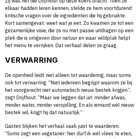
Zij was het die Drijfhout op deze koers bracht. Toen ze
elkaar hadden leren kennen, stelde ze hem voortdurend
kritische vragen over de ingrediënten die hij gebruikte.
Kort samengevat: weet wat je eet. Zo kwamen ze tot een
gezamenlijke visie, die ze nu met passie uitdragen op een
plek die is omgeven door natuur en waar wildpluk helpt
het menu te verrijken. Dat verhaal delen ze graag.
VERWARRING
De openheid leidt niet alleen tot waardering, maar soms
ook tot verwarring. “Niet iedereen begrijpt waarom ze bij
het voorgerecht niet automatisch nieuw bestek krijgen”,
zegt Drijfhout. “Maar we leggen dat uit: minder afwas,
minder water, minder verspilling. En als iemand wél nieuw
bestek wil, krijgt hij dat natuurlijk.”
Gasten blijken het verhaal vaak juist te waarderen.
“Soms zegt een vegetariër: hier durf ik wél vlees te eten,