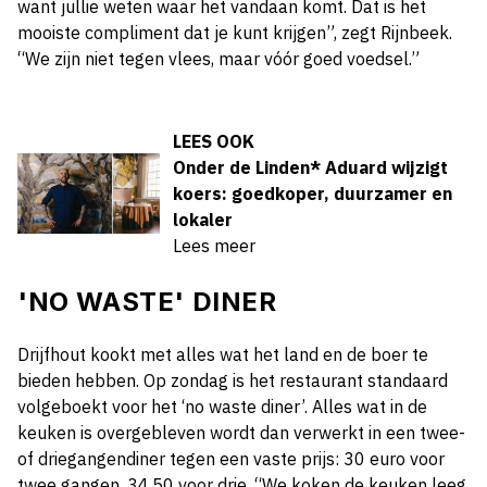
want jullie weten waar het vandaan komt. Dat is het
mooiste compliment dat je kunt krijgen”, zegt Rijnbeek.
“We zijn niet tegen vlees, maar vóór goed voedsel.”
LEES OOK
Onder de Linden* Aduard wijzigt
koers: goedkoper, duurzamer en
lokaler
Lees meer
'NO WASTE' DINER
Drijfhout kookt met alles wat het land en de boer te
bieden hebben. Op zondag is het restaurant standaard
volgeboekt voor het ‘no waste diner’. Alles wat in de
keuken is overgebleven wordt dan verwerkt in een twee-
of driegangendiner tegen een vaste prijs: 30 euro voor
twee gangen, 34,50 voor drie. “We koken de keuken leeg,