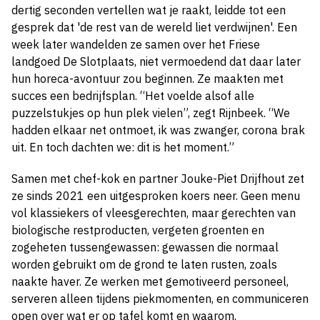
dertig seconden vertellen wat je raakt, leidde tot een
gesprek dat 'de rest van de wereld liet verdwijnen'. Een
week later wandelden ze samen over het Friese
landgoed De Slotplaats, niet vermoedend dat daar later
hun horeca-avontuur zou beginnen. Ze maakten met
succes een bedrijfsplan. “Het voelde alsof alle
puzzelstukjes op hun plek vielen”, zegt Rijnbeek. “We
hadden elkaar net ontmoet, ik was zwanger, corona brak
uit. En toch dachten we: dit is het moment.”
Samen met chef-kok en partner Jouke-Piet Drijfhout zet
ze sinds 2021 een uitgesproken koers neer. Geen menu
vol klassiekers of vleesgerechten, maar gerechten van
biologische restproducten, vergeten groenten en
zogeheten tussengewassen: gewassen die normaal
worden gebruikt om de grond te laten rusten, zoals
naakte haver. Ze werken met gemotiveerd personeel,
serveren alleen tijdens piekmomenten, en communiceren
open over wat er op tafel komt en waarom.