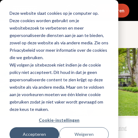
Menu
Abonneren
Deze website slaat cookies op je computer op.
Deze cookies worden gebruikt om je
websitebezoek te verbeteren en meer
gepersonaliseerde diensten aan je aan te bieden,
Culinair & chefs
zowel op deze website als via andere media. Zie ons
Privacybeleid voor meer informatie over de cookies
die we gebruiken.
Wij volgen je sitebezoek niet indien je de cookie
policy niet accepteert. Dit houd in dat je geen
gepersonaliseerde content te zien krijgt op deze
website als via andere media. Maar om te voldoen
aan je voorkeuren moeten we één kleine cookie
gebruiken zodat je niet vaker wordt gevraagd om
deze keus te maken.
Cookie-instellingen
Tags:
chefs
,
duurzaamheid
,
logistiek
,
bedrijfsvoering
Accepteren
Weigeren
Gepubliceerd op: 10 juli 2025