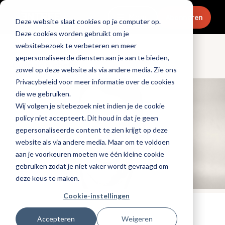
Menu
Abonneren
Deze website slaat cookies op je computer op.
Deze cookies worden gebruikt om je
websitebezoek te verbeteren en meer
gepersonaliseerde diensten aan je aan te bieden,
Culinair & chefs
zowel op deze website als via andere media. Zie ons
Privacybeleid voor meer informatie over de cookies
die we gebruiken.
Wij volgen je sitebezoek niet indien je de cookie
policy niet accepteert. Dit houd in dat je geen
gepersonaliseerde content te zien krijgt op deze
website als via andere media. Maar om te voldoen
aan je voorkeuren moeten we één kleine cookie
gebruiken zodat je niet vaker wordt gevraagd om
deze keus te maken.
Cookie-instellingen
Tags:
chefs
,
michelin
Accepteren
Weigeren
Gepubliceerd op: 16 december 2022