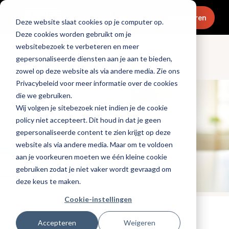
Menu
Abonneren
Deze website slaat cookies op je computer op.
Deze cookies worden gebruikt om je
websitebezoek te verbeteren en meer
gepersonaliseerde diensten aan je aan te bieden,
Ondernemen
zowel op deze website als via andere media. Zie ons
Privacybeleid voor meer informatie over de cookies
die we gebruiken.
Wij volgen je sitebezoek niet indien je de cookie
policy niet accepteert. Dit houd in dat je geen
gepersonaliseerde content te zien krijgt op deze
website als via andere media. Maar om te voldoen
aan je voorkeuren moeten we één kleine cookie
gebruiken zodat je niet vaker wordt gevraagd om
deze keus te maken.
Cookie-instellingen
Tags:
personeel
,
financieel
Accepteren
Weigeren
Gepubliceerd op: 27 juli 2022