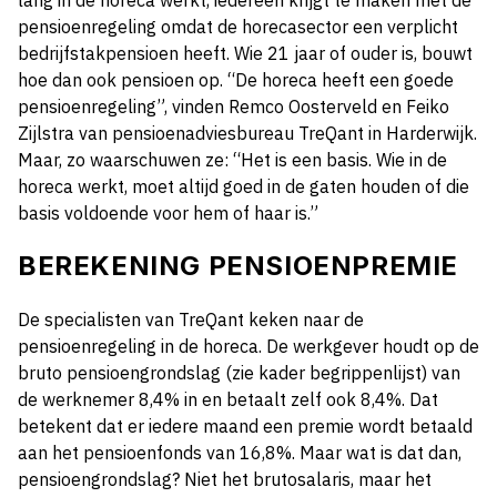
lang in de horeca werkt, iedereen krijgt te maken met de
pensioenregeling omdat de horecasector een verplicht
bedrijfstakpensioen heeft. Wie 21 jaar of ouder is, bouwt
hoe dan ook pensioen op. “De horeca heeft een goede
pensioenregeling”, vinden Remco Oosterveld en Feiko
Zijlstra van pensioenadviesbureau TreQant in Harderwijk.
Maar, zo waarschuwen ze: “Het is een basis. Wie in de
horeca werkt, moet altijd goed in de gaten houden of die
basis voldoende voor hem of haar is.”
BEREKENING PENSIOENPREMIE
De specialisten van TreQant keken naar de
pensioenregeling in de horeca. De werkgever houdt op de
bruto pensioengrondslag (zie kader begrippenlijst) van
de werknemer 8,4% in en betaalt zelf ook 8,4%. Dat
betekent dat er iedere maand een premie wordt betaald
aan het pensioenfonds van 16,8%. Maar wat is dat dan,
pensioengrondslag? Niet het brutosalaris, maar het