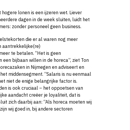
 hogere lonen is een ijzeren wet. Liever
 meerdere dagen in de week
sluiten, luidt het
mers: zonder personeel geen business.
lstekorten die er al waren nog meer
 aantrekkelijke(re)
eer te betalen. “Het is geen
een bijbaan willen in de horeca”, ziet Ton
horecazaken in Nijmegen en adviseert en
n het middensegment. “Salaris is nu eenmaal
et niet de enige belangrijke factor is.
den is ook cruciaal – het oppoetsen van
e aandacht creëer je loyaliteit, dat is
it zich daarbij aan: “Als horeca moeten wij
zijn wij goed in, bij andere sectoren