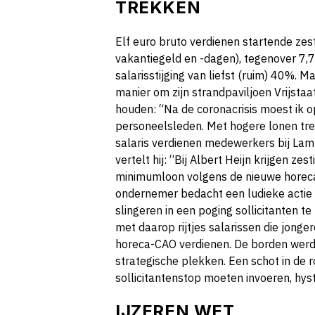
TREKKEN
E
lf euro bruto verdienen startende zest
vakantiegeld en -dagen), tegenover 7,75
salarisstijging van liefst (ruim) 40%. 
manier om zijn strandpaviljoen Vrijsta
houden: “Na de coronacrisis moest ik 
personeelsleden. Met hogere lonen tre
salaris verdienen medewerkers bij Lam
vertelt hij: “Bij Albert Heijn krijgen ze
minimumloon volgens de nieuwe horeca-
ondernemer bedacht een ludieke actie o
slingeren in een poging sollicitanten te
met daarop rijtjes salarissen die jonge
horeca-CAO verdienen. De borden werd
strategische plekken. Een schot in de ro
sollicitantenstop moeten invoeren, hys
IJZEREN WET