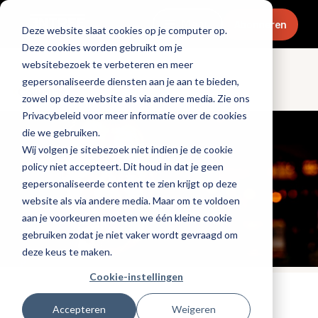
Menu
Abonneren
Deze website slaat cookies op je computer op.
Deze cookies worden gebruikt om je
websitebezoek te verbeteren en meer
gepersonaliseerde diensten aan je aan te bieden,
Columns
zowel op deze website als via andere media. Zie ons
Privacybeleid voor meer informatie over de cookies
die we gebruiken.
Wij volgen je sitebezoek niet indien je de cookie
policy niet accepteert. Dit houd in dat je geen
gepersonaliseerde content te zien krijgt op deze
website als via andere media. Maar om te voldoen
aan je voorkeuren moeten we één kleine cookie
gebruiken zodat je niet vaker wordt gevraagd om
deze keus te maken.
Cookie-instellingen
Tags:
financieel
Accepteren
Weigeren
Gepubliceerd op: 16 september 2022