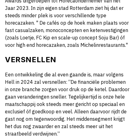
Awards uitgeroepen tot Horecaondernemer van het
Jaar 2023. In zijn eigen stad Rotterdam ziet hij dat er
steeds minder plek is voor verschillende type
horecazaken. " De cafés op de hoek maken plaats voor
fast casualzaken, monoconcepten en ketenvestigingen
(zoals Loetje, FC Kip en scale-up concept Soju Bar) óf
voor high end horecazaken, zoals Michelinrestaurants."
VERSNELLEN
Een ontwikkeling die al even gaande is, maar volgens
Hell in 2024 zal versnellen: “De financiële problemen
in onze branche zorgen voor druk op de ketel. Daardoor
gaan veranderingen sneller. Tegelijkertijd is onze hele
maatschappij ook steeds meer gericht op speciaal en
exclusief óf goedkoop en veel. Alleen daarvoor rijdt de
gast nog om tegenwoordig. Het middensegment krijgt
het dus nog zwaarder en zal steeds meer uit het
straatbeeld verdwijnen.”