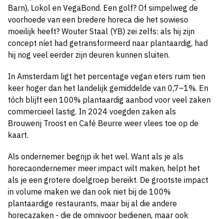
Barn), Lokol en VegaBond. Een golf? Of simpelweg de
voorhoede van een bredere horeca die het sowieso
moeilijk heeft? Wouter Staal (YB) zei zelfs: als hij zijn
concept níet had getransformeerd naar plantaardig, had
hij nog veel eerder zijn deuren kunnen sluiten.
In Amsterdam ligt het percentage vegan eters ruim tien
keer hoger dan het landelijk gemiddelde van 0,7–1%. En
tóch blijft een 100% plantaardig aanbod voor veel zaken
commercieel lastig. In 2024 voegden zaken als
Brouwerij Troost en Café Beurre weer vlees toe op de
kaart.
Als ondernemer begrijp ik het wel. Want als je als
horecaondernemer meer impact wilt maken, helpt het
als je een grotere doelgroep bereikt. De grootste impact
in volume maken we dan ook niet bij de 100%
plantaardige restaurants, maar bij al die andere
horecazaken - die de omnivoor bedienen, maar ook