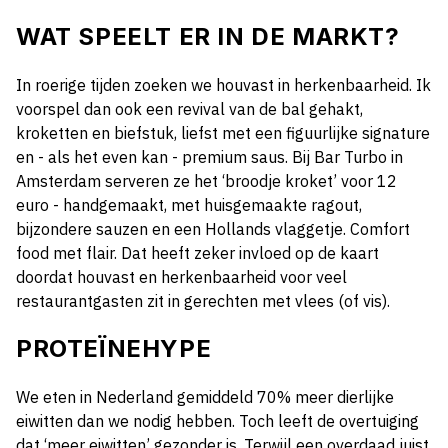
WAT SPEELT ER IN DE MARKT?
In roerige tijden zoeken we houvast in herkenbaarheid. Ik
voorspel dan ook een revival van de bal gehakt,
kroketten en biefstuk, liefst met een figuurlijke signature
en - als het even kan - premium saus. Bij Bar Turbo in
Amsterdam serveren ze het ‘broodje kroket’ voor 12
euro - handgemaakt, met huisgemaakte ragout,
bijzondere sauzen en een Hollands vlaggetje. Comfort
food met flair. Dat heeft zeker invloed op de kaart
doordat houvast en herkenbaarheid voor veel
restaurantgasten zit in gerechten met vlees (of vis).
PROTEÏNEHYPE
We eten in Nederland gemiddeld 70% meer dierlijke
eiwitten dan we nodig hebben. Toch leeft de overtuiging
dat ‘meer eiwitten’ gezonder is. Terwijl een overdaad juist