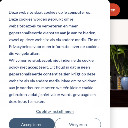
Menu
Abonneren
Deze website slaat cookies op je computer op.
Deze cookies worden gebruikt om je
websitebezoek te verbeteren en meer
gepersonaliseerde diensten aan je aan te bieden,
Columns
zowel op deze website als via andere media. Zie ons
Privacybeleid voor meer informatie over de cookies
die we gebruiken.
Wij volgen je sitebezoek niet indien je de cookie
policy niet accepteert. Dit houd in dat je geen
gepersonaliseerde content te zien krijgt op deze
website als via andere media. Maar om te voldoen
aan je voorkeuren moeten we één kleine cookie
gebruiken zodat je niet vaker wordt gevraagd om
deze keus te maken.
Cookie-instellingen
Tags:
plantaardig
,
duurzaamheid
Accepteren
Weigeren
Gepubliceerd op: 11 augustus 2025