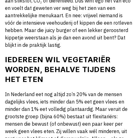
aan stikstof, CO₂ of dierenleed. Dus wint ego het van eco
en voelt dat geweten ver weg bij het zien van een
aantrekkelijke menukaart. En nee: vrijwel niemand is
vóór de intensieve veehouderij of kippen die een rotleven
hebben. Maar die juicy burger of een lekker geroosterd
kippetje weerstaan als je dan een avond uit bent? Dat
blijkt in de praktijk lastig.
IEDEREEN WIL VEGETARIËR
WORDEN, BEHALVE TIJDENS
HET ETEN
In Nederland eet nog altijd zo’n 20% van de mensen
dagelijks vlees, iets minder dan 5% eet geen vlees en
minder dan 1% eet volledig plantaardig. Maar veruit de
grootste groep (bijna 60%) bestaat uit flexitariërs:
mensen die bewust (of onbewust) een paar keer per
week geen vlees eten. Zij willen vaak wél minderen, uit