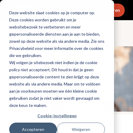
Menu
Abonneren
Deze website slaat cookies op je computer op.
Deze cookies worden gebruikt om je
websitebezoek te verbeteren en meer
gepersonaliseerde diensten aan je aan te bieden,
Columns
zowel op deze website als via andere media. Zie ons
Privacybeleid voor meer informatie over de cookies
die we gebruiken.
Wij volgen je sitebezoek niet indien je de cookie
policy niet accepteert. Dit houd in dat je geen
gepersonaliseerde content te zien krijgt op deze
website als via andere media. Maar om te voldoen
aan je voorkeuren moeten we één kleine cookie
gebruiken zodat je niet vaker wordt gevraagd om
deze keus te maken.
Cookie-instellingen
Tags:
personeel
Accepteren
Weigeren
Gepubliceerd op: 28 april 2022