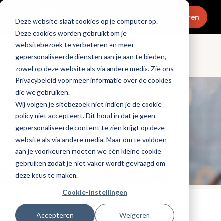
Menu
Abonneren
Deze website slaat cookies op je computer op.
Deze cookies worden gebruikt om je
websitebezoek te verbeteren en meer
gepersonaliseerde diensten aan je aan te bieden,
Columns
zowel op deze website als via andere media. Zie ons
Privacybeleid voor meer informatie over de cookies
die we gebruiken.
Wij volgen je sitebezoek niet indien je de cookie
policy niet accepteert. Dit houd in dat je geen
gepersonaliseerde content te zien krijgt op deze
website als via andere media. Maar om te voldoen
aan je voorkeuren moeten we één kleine cookie
gebruiken zodat je niet vaker wordt gevraagd om
deze keus te maken.
Cookie-instellingen
Tags:
plantaardig
,
vincent-van-dijk
Accepteren
Weigeren
Gepubliceerd op: 9 juni 2022