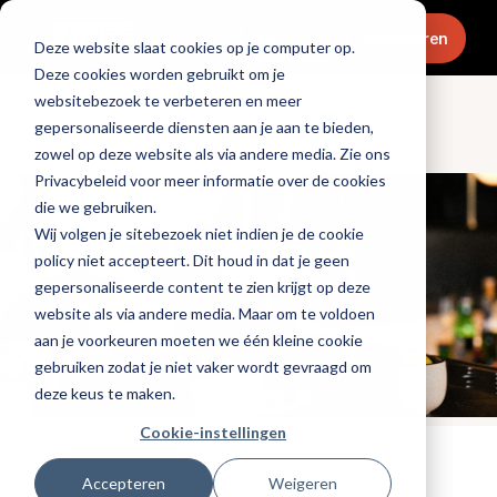
Menu
Abonneren
Deze website slaat cookies op je computer op.
Deze cookies worden gebruikt om je
websitebezoek te verbeteren en meer
gepersonaliseerde diensten aan je aan te bieden,
Columns
zowel op deze website als via andere media. Zie ons
Privacybeleid voor meer informatie over de cookies
die we gebruiken.
Wij volgen je sitebezoek niet indien je de cookie
policy niet accepteert. Dit houd in dat je geen
gepersonaliseerde content te zien krijgt op deze
website als via andere media. Maar om te voldoen
aan je voorkeuren moeten we één kleine cookie
gebruiken zodat je niet vaker wordt gevraagd om
deze keus te maken.
Cookie-instellingen
Tags:
cocktails
Accepteren
Weigeren
Gepubliceerd op: 12 september 2025