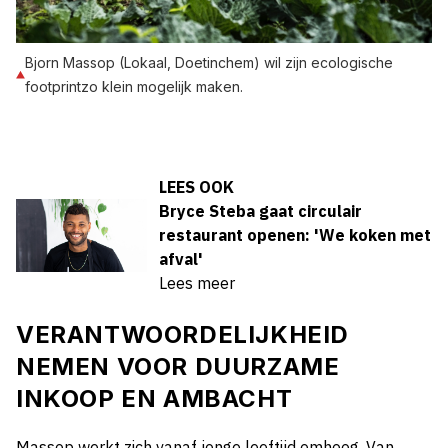
Bjorn Massop (Lokaal, Doetinchem) wil zijn ecologische
footprintzo klein mogelijk maken.
LEES OOK
Bryce Steba gaat circulair
restaurant openen: 'We koken met
afval'
Lees meer
VERANTWOORDELIJKHEID
NEMEN VOOR DUURZAME
INKOOP EN AMBACHT
Massop werkt zich vanaf jonge leeftijd omhoog. Van