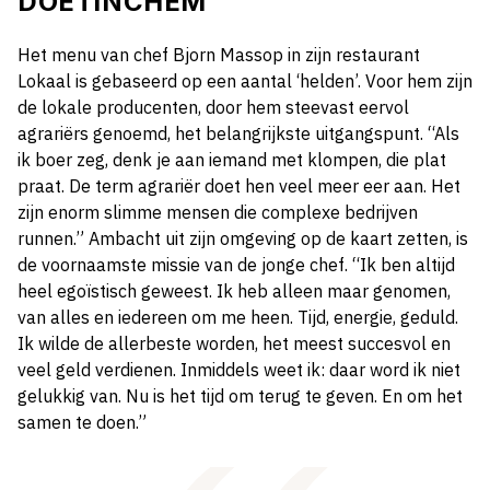
DOETINCHEM
H
et menu van chef Bjorn Massop in zijn restaurant
Lokaal is gebaseerd op een aantal ‘helden’. Voor hem zijn
de lokale producenten, door hem
steevast eervol
agrariërs genoemd, het belangrijkste uitgangspunt. “Als
ik boer zeg, denk je aan iemand met klompen, die plat
praat. De term agrariër doet hen veel meer eer aan. Het
zijn enorm slimme mensen die complexe bedrijven
runnen.” Ambacht uit zijn omgeving op de kaart zetten, is
de voornaamste missie van de jonge chef. “Ik ben altijd
heel egoïstisch geweest. Ik heb alleen maar genomen,
van alles en iedereen om me heen. Tijd, energie, geduld.
Ik wilde de allerbeste worden, het meest succesvol en
veel geld verdienen. Inmiddels weet ik: daar word ik niet
gelukkig van. Nu is het tijd om terug te geven. En om het
samen te doen.”