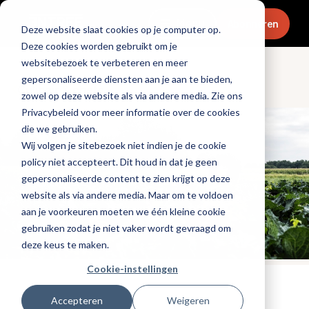
Menu
Abonneren
Deze website slaat cookies op je computer op.
Deze cookies worden gebruikt om je
websitebezoek te verbeteren en meer
gepersonaliseerde diensten aan je aan te bieden,
Culinair & chefs
zowel op deze website als via andere media. Zie ons
Privacybeleid voor meer informatie over de cookies
die we gebruiken.
Wij volgen je sitebezoek niet indien je de cookie
policy niet accepteert. Dit houd in dat je geen
gepersonaliseerde content te zien krijgt op deze
website als via andere media. Maar om te voldoen
aan je voorkeuren moeten we één kleine cookie
gebruiken zodat je niet vaker wordt gevraagd om
deze keus te maken.
Cookie-instellingen
Tags:
chefs
,
duurzaamheid
,
michelin
Accepteren
Weigeren
Gepubliceerd op: 20 april 2023