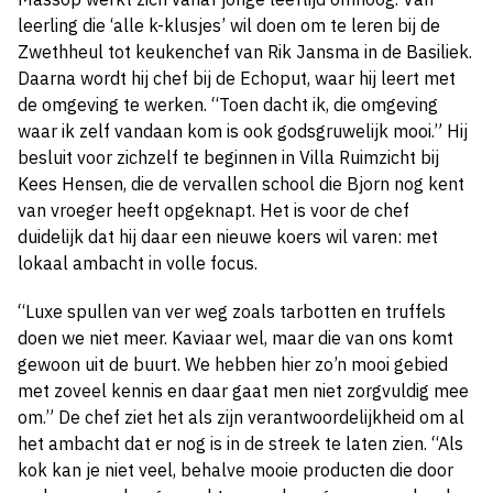
leerling die ‘alle k-klusjes’ wil doen om te leren bij de
Zwethheul tot keukenchef van Rik Jansma in de Basiliek.
Daarna wordt hij chef bij de Echoput, waar hij leert met
de omgeving te werken. “Toen dacht ik, die omgeving
waar ik zelf vandaan kom is ook godsgruwelijk mooi.” Hij
besluit voor zichzelf te beginnen in Villa Ruimzicht bij
Kees Hensen, die de vervallen school die Bjorn nog kent
van vroeger heeft opgeknapt. Het is voor de chef
duidelijk dat hij daar een nieuwe koers wil varen: met
lokaal ambacht in volle focus.
“Luxe spullen van ver weg zoals tarbotten en truffels
doen we niet meer. Kaviaar wel, maar die van ons komt
gewoon uit de buurt. We hebben hier zo’n mooi gebied
met zoveel kennis en daar gaat men niet zorgvuldig mee
om.”
De chef ziet het als zijn verantwoordelijkheid om al
het ambacht dat er nog is in de streek te laten zien. “Als
kok kan je niet veel, behalve mooie producten die door