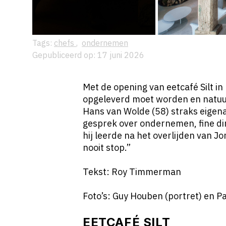
Tags:
chefs
,
ondernemen
Gepubliceerd op: 17 juni 2026
Met de opening van eetcafé Silt in
opgeleverd moet worden en natuurl
Hans van Wolde (58) straks eigena
gesprek over ondernemen, fine din
hij leerde na het overlijden van Jo
nooit stop.”
Tekst: Roy Timmerman
Foto’s: Guy Houben (portret) en Pa
EETCAFÉ SILT