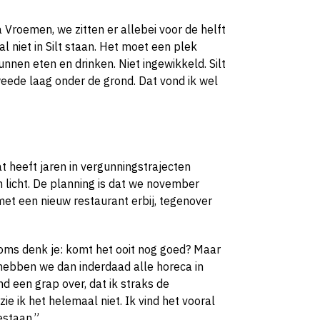
 Vroemen, we zitten er allebei voor de helft
zal niet in Silt staan. Het moet een plek
en eten en drinken. Niet ingewikkeld. Silt
eede laag onder de grond. Dat vond ik wel
at heeft jaren in vergunningstrajecten
licht. De planning is dat we november
et een nieuw restaurant erbij, tegenover
Soms denk je: komt het ooit nog goed? Maar
k hebben we dan inderdaad alle horeca in
 een grap over, dat ik straks de
e ik het helemaal niet. Ik vind het vooral
estaan.”