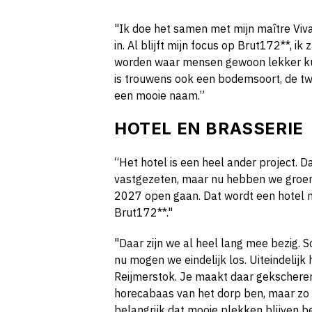
"Ik doe het samen met mijn maître Viva
in. Al blijft mijn focus op Brut172**, ik 
worden waar mensen gewoon lekker kunn
is trouwens ook een bodemsoort, de tw
een mooie naam.”
HOTEL EN BRASSERIE
“Het hotel is een heel ander project. D
vastgezeten, maar nu hebben we groen 
2027 open gaan. Dat wordt een hotel m
Brut172**."
"Daar zijn we al heel lang mee bezig. 
nu mogen we eindelijk los. Uiteindelij
Reijmerstok. Je maakt daar gekscherend
horecabaas van het dorp ben, maar zo zi
belangrijk dat mooie plekken blijven b