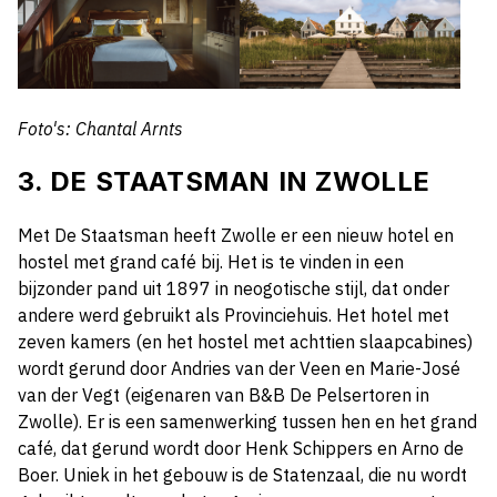
Foto's: Chantal Arnts
3.
DE
STAATSMAN IN ZWOLLE
Met
De
Staatsman
heeft Zwolle er een nieuw hotel
en
hostel
met grand café bij.
Het is te vinden
i
n
een
bijzonder pand uit 1897
in neogotische stijl
,
dat onder
andere werd gebruikt als
Provinciehuis
.
Het hotel met
zeven kamers
(
en het hostel met achttien slaapcabines
)
word
t
gerund door Andries van der Veen en Marie-José
van der Vegt (eigenaren van B&B De Pelsertoren in
Zwolle). Er is een samenwerking tussen hen en het grand
café, dat gerund wordt door Henk Schippers en Arno de
Boer.
Uniek
in het gebouw
is de
Statenzaal, die nu wordt