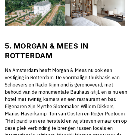
5.
MORGAN & MEES IN
ROTTERDAM
Na
Amsterdam heeft Morgan & Mees nu ook een
vestiging in Rotterdam.
De voormalige thuisbasis van
Schoevers en Radio Rijnmond is gerenoveerd, met
behoud van de monumentale Bauhaus
-
stijl
, en is nu een
hotel
met
twintig kamers en
een
restaurant en bar.
Eigenaren zijn
Myrthe Slotemaker, W
illem Dikkers,
Marius Haverkamp,
Ton van
Oosten
en
Roger Peetoom.
“Het pand is in ere hersteld en wij streven ernaar om op
deze plek verbinding te brengen tussen
locals
en