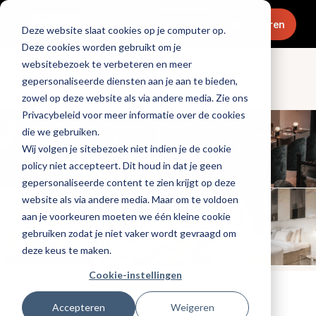
Menu
Abonneren
Deze website slaat cookies op je computer op.
Deze cookies worden gebruikt om je
websitebezoek te verbeteren en meer
gepersonaliseerde diensten aan je aan te bieden,
Entree Awards
zowel op deze website als via andere media. Zie ons
Privacybeleid voor meer informatie over de cookies
die we gebruiken.
Wij volgen je sitebezoek niet indien je de cookie
policy niet accepteert. Dit houd in dat je geen
gepersonaliseerde content te zien krijgt op deze
website als via andere media. Maar om te voldoen
aan je voorkeuren moeten we één kleine cookie
gebruiken zodat je niet vaker wordt gevraagd om
deze keus te maken.
Cookie-instellingen
Tags:
entree-awards-2023
Accepteren
Weigeren
Gepubliceerd op: 1 september 2023