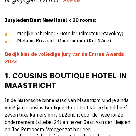
mogelijk gemaakt door:
Bulsink
Juryleden Best New Hotel < 20 rooms:
Marijke Schreiner - Hotelier (directeur Stayokay)
Mèlanie Bosveld - Ondernemer (Kult&Ace)
Bekijk hier de volledige
jury van de Entree
Awards
2023
1.
C
OUSINS
B
OUTIQUE
HOTEL IN
MAASTRICHT
In de historische binnenstad van Maastricht vind je sinds
vorig jaar
Cousins
Boutique
Hotel. Het
kleine
hotel heeft
zeven
luxe
kamers en is opgericht door de twee jonge
ondernemers
(allebei 24)
en neven Jean van der Heijden
en Joe
Pereboom
.
Vroeger zat hier een