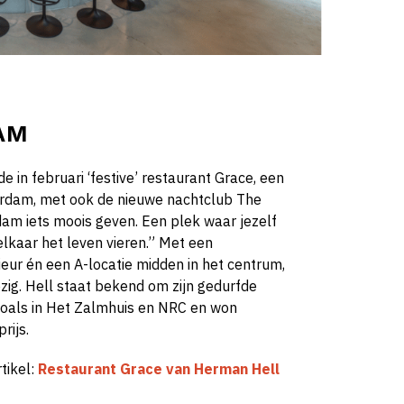
AM
in februari ‘
festive
’ restaurant Grace, een
erdam,
met
ook
de
nieuwe nachtclub The
dam iets moois geven. Een plek waar jezelf
elkaar het leven vieren.” Met
een
rieur én een A-locatie midden in het centrum,
zig. Hell staat bekend om zijn gedurfde
 zoals in Het Zalmhuis en NRC en won
rijs.
tikel:
Restaurant Grace van Herman Hell