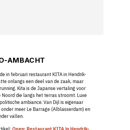
DO-AMBACHT
e in februari restaurant KITA in Hendrik-
stte
onlangs
een
deel van de zaak, maar
 running.
Kita
is de Japanse vertaling voor
e Noord die langs het terras stroomt.
Luxe
olitische
ambiance.
Van
Dijl
is eigenaar
r onder meer Le Barrage (Alblasserdam) en
der vallen.
tikel:
Open: Restaurant KITA in Hendrik-