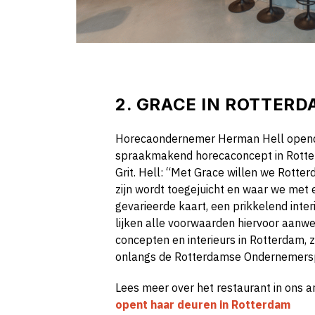
2.
GRACE IN ROTTERD
Horecaondernemer Herman Hell opende 
spraakmakend horecaconcept in Rott
Grit
.
Hell: “Met Grace willen we Rotter
zijn wordt toegejuicht en waar we met 
gevarieerde kaart
, een prikkelend inte
lijken alle voorwaarden hiervoor aanwe
concepten en interieurs
in Rotterdam
,
onlangs de Rotterdamse Ondernemersp
Lees meer over het restaurant in ons ar
opent haar deuren in Rotterdam