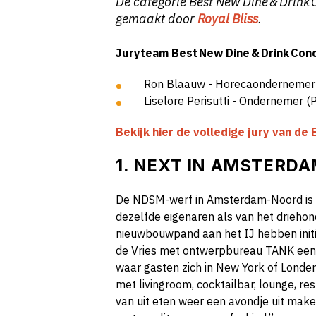
De categorie Best New Dine & Drink
gemaakt door
Royal Bliss
.
Juryteam Best New Dine & Drink Con
Ron Blaauw - Horecaondernemer
Liselore Perisutti - Ondernemer (
Bekijk hier de volledige
jury van de
1. NEXT IN AMSTERD
De NDSM-werf in Amsterdam-Noord is e
dezelfde eigenaren als van het drieho
nieuwbouwpand aan het IJ hebben initi
de Vries met ontwerpbureau TANK een
waar gasten zich in New York of Londe
met livingroom, cocktailbar, lounge, re
van uit eten weer een avondje uit maken