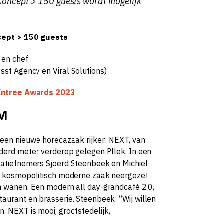
 Concept > 150 guests wordt mogelijk
cept > 150 guests
 en chef
Psst Agency en Viral Solutions)
 Entree
Awards 2023
AM
en nieuwe horecazaak rijker: NEXT, van
nderd meter verderop gelegen Pllek. In een
atiefnemers Sjoerd Steenbeek en Michiel
 kosmopolitisch moderne zaak neergezet
n wanen. Een modern all day-grandcafé 2.0,
staurant en brasserie. Steenbeek: “Wij willen
. NEXT is mooi, grootstedelijk,