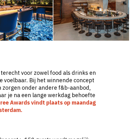
terecht voor zowel food als drinks en
be voelbaar. Bij het winnende concept
en zorgen onder andere f&b-aanbod,
aar je na een lange werkdag behoefte
ntree Awards vindt plaats op maandag
sterdam.