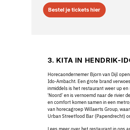
Bestel je tickets hier
3.
K
ITA IN
HENDRIK-I
Horeca
ondernemer
Bjorn van
Dijl
opend
Ido-Ambacht.
Een grote brand verwoe
inmiddels is het restaurant weer up en
‘Noord’ en is vernoemd naar de rivier d
en comfort komen samen in een
metrop
van horecagroep Willaerts Group, waa
Urban Streetfood Bar (Papendrecht) on
Lees meer over het restaurant in ons ar