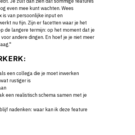
ebt. Je zult dan zien dat sommige features
r nog even mee kunt wachten. Wees
x is van persoonlijke input en
erkt nu fijn. Zijn er facetten waar je het
op de langere termijn: op het moment dat je
jd voor andere dingen. En hoef je je niet meer
aag."
RKERK:
als een collega die je moet inwerken
wat rustiger is
aan
aak een realistisch schema samen met je
 blijf nadenken: waar kan ik deze feature