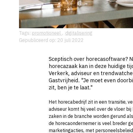
Tags:
promotioneel
,
digitalisering
Gepubliceerd op: 20 juli 2022
Sceptisch over horecasoftware? N
horecazaak kan in deze huidige ti
Verkerk, adviseur en trendwatche
Gastvrijheid. "Je moet even doorbi
zit, ben je te laat."
Het horecabedrijf zit in een transitie, 
adviseur komt hij veel over de vloer bij
zaken in de branche worden gerund als 
de horecaondernemer is veel breder g
marketingacties, met personeelsbeleid,