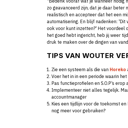
"Bedenk vooraf wat je wanneer nodig h
zo geavanceerd zijn, dat je daar bete
realistisch en accepteer dat het een mi
automatisering. En blijf nadenken: 'Dit w
ook voor kunt inzetten?' Het voordeel 
het goed hebt ingericht, heb jij weer ti
druk te maken over de dingen van vand
TIPS VAN WOUTER VE
Zie een systeem als die van
Horeko
Voer het in in een periode waarin het 
Pas functieprofielen en S.O.P’s erop 
Implementeer niet alles tegelijk. M
accountmanager
Kies een tijdlijn voor de toekomst en
nog meer voor gebruiken?