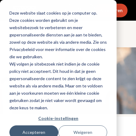
Menu
Abonneren
Deze website slaat cookies op je computer op.
Deze cookies worden gebruikt om je
websitebezoek te verbeteren en meer
gepersonaliseerde diensten aan je aan te bieden,
Columns
zowel op deze website als via andere media. Zie ons
Privacybeleid voor meer informatie over de cookies
die we gebruiken.
Wij volgen je sitebezoek niet indien je de cookie
policy niet accepteert. Dit houd in dat je geen
gepersonaliseerde content te zien krijgt op deze
website als via andere media. Maar om te voldoen
aan je voorkeuren moeten we één kleine cookie
gebruiken zodat je niet vaker wordt gevraagd om
deze keus te maken.
Cookie-instellingen
Tags:
gijsbregt-brouwer
Accepteren
Weigeren
Gepubliceerd op: 15 februari 2022