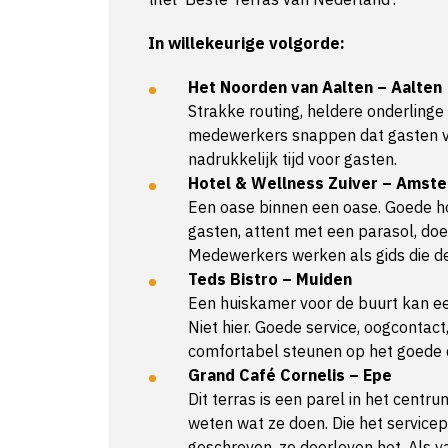
In willekeurige volgorde:
Het Noorden van Aalten – Aalten
Strakke routing, heldere onderlinge
medewerkers snappen dat gasten v
nadrukkelijk tijd voor gasten.
Hotel & Wellness Zuiver – Amst
Een oase binnen een oase. Goede ho
gasten, attent met een parasol, doe
Medewerkers werken als gids die de
Teds Bistro – Muiden
Een huiskamer voor de buurt kan ee
Niet hier. Goede service, oogcontac
comfortabel steunen op het goede
Grand Café Cornelis – Epe
Dit terras is een parel in het cent
weten wat ze doen. Die het servicepl
geschreven, ze doorleven het. Als 