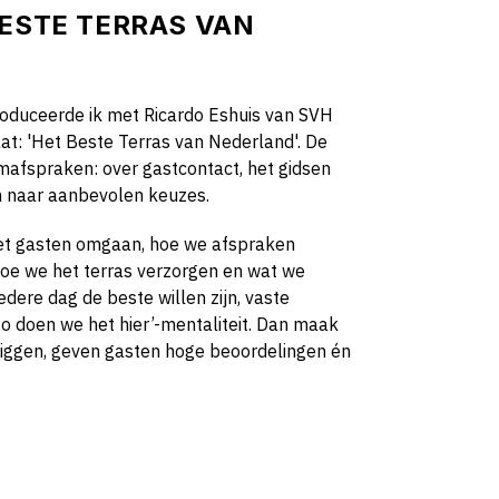
BESTE TERRAS VAN
troduceerde ik met Ricardo Eshuis van SVH
aat: 'Het Beste Terras van Nederland'. De
mafspraken: over gastcontact, het gidsen
en naar aanbevolen keuzes.
met gasten omgaan, hoe we afspraken
hoe we het terras verzorgen en wat we
iedere dag de beste willen zijn, vaste
zo doen we het hier’-mentaliteit. Dan maak
d liggen, geven gasten hoge beoordelingen én