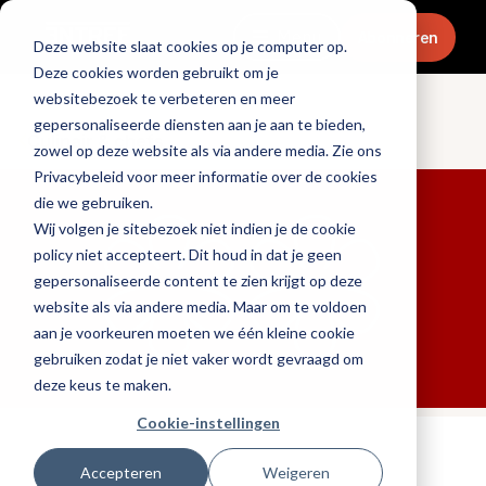
Menu
Abonneren
Deze website slaat cookies op je computer op.
Deze cookies worden gebruikt om je
websitebezoek te verbeteren en meer
gepersonaliseerde diensten aan je aan te bieden,
Culinair & chefs
zowel op deze website als via andere media. Zie ons
Privacybeleid voor meer informatie over de cookies
die we gebruiken.
Wij volgen je sitebezoek niet indien je de cookie
policy niet accepteert. Dit houd in dat je geen
gepersonaliseerde content te zien krijgt op deze
website als via andere media. Maar om te voldoen
aan je voorkeuren moeten we één kleine cookie
gebruiken zodat je niet vaker wordt gevraagd om
deze keus te maken.
Cookie-instellingen
Tags:
chefs
,
michelin
Accepteren
Weigeren
Gepubliceerd op: 6 oktober 2025