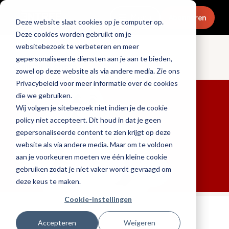
Menu
Abonneren
Deze website slaat cookies op je computer op.
Deze cookies worden gebruikt om je
websitebezoek te verbeteren en meer
gepersonaliseerde diensten aan je aan te bieden,
Culinair & chefs
zowel op deze website als via andere media. Zie ons
Privacybeleid voor meer informatie over de cookies
die we gebruiken.
Wij volgen je sitebezoek niet indien je de cookie
policy niet accepteert. Dit houd in dat je geen
gepersonaliseerde content te zien krijgt op deze
website als via andere media. Maar om te voldoen
aan je voorkeuren moeten we één kleine cookie
gebruiken zodat je niet vaker wordt gevraagd om
deze keus te maken.
Cookie-instellingen
Tags:
chefs
,
michelin
Accepteren
Weigeren
Gepubliceerd op: 6 oktober 2025