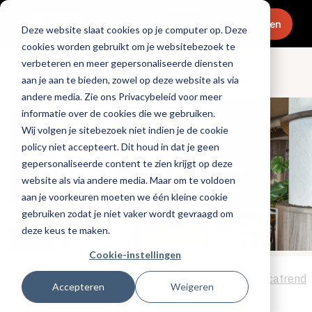
Menu
Abonneren
Deze website slaat cookies op je computer op. Deze
cookies worden gebruikt om je websitebezoek te
verbeteren en meer gepersonaliseerde diensten
Ondernemen
aan je aan te bieden, zowel op deze website als via
andere media. Zie ons Privacybeleid voor meer
informatie over de cookies die we gebruiken.
Wij volgen je sitebezoek niet indien je de cookie
policy niet accepteert. Dit houd in dat je geen
gepersonaliseerde content te zien krijgt op deze
website als via andere media. Maar om te voldoen
aan je voorkeuren moeten we één kleine cookie
gebruiken zodat je niet vaker wordt gevraagd om
deze keus te maken.
Cookie-instellingen
Tags:
promotioneel
,
hotels
,
interieurdesign
,
horecatrend
Accepteren
Weigeren
Gepubliceerd op: 14 februari 2025