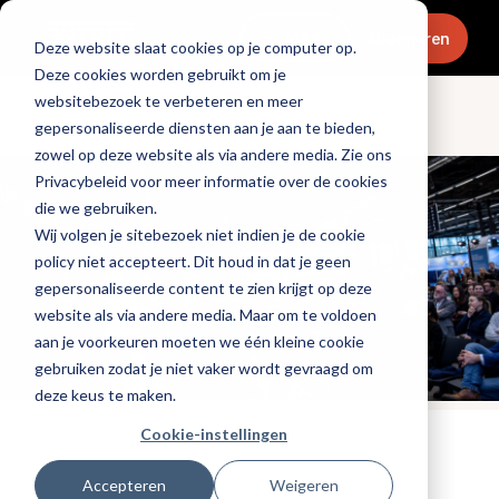
Menu
Abonneren
Deze website slaat cookies op je computer op.
Deze cookies worden gebruikt om je
websitebezoek te verbeteren en meer
Ondernemen
gepersonaliseerde diensten aan je aan te bieden,
zowel op deze website als via andere media. Zie ons
Privacybeleid voor meer informatie over de cookies
die we gebruiken.
Wij volgen je sitebezoek niet indien je de cookie
policy niet accepteert. Dit houd in dat je geen
gepersonaliseerde content te zien krijgt op deze
website als via andere media. Maar om te voldoen
aan je voorkeuren moeten we één kleine cookie
gebruiken zodat je niet vaker wordt gevraagd om
deze keus te maken.
Cookie-instellingen
Tags:
promotioneel
,
hotels
,
evenementen
Gepubliceerd op: 7 februari 2025
Accepteren
Weigeren