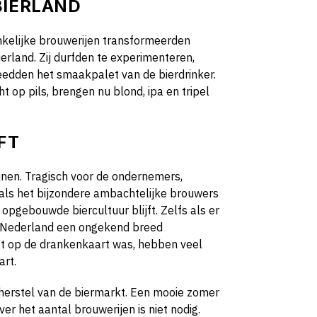
BIERLAND
ankelijke brouwerijen transformeerden
erland. Zij durfden te experimenteren,
eedden het smaakpalet van de bierdrinker.
ht op pils, brengen nu blond, ipa en tripel
FT
jnen. Tragisch voor de ondernemers,
 als het bijzondere ambachtelijke brouwers
 opgebouwde biercultuur blijft. Zelfs als er
t Nederland een ongekend breed
ot op de drankenkaart was, hebben veel
art.
herstel van de biermarkt. Een mooie zomer
r het aantal brouwerijen is niet nodig.