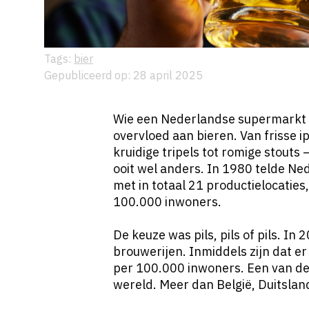
Tags:
bier
Gepubliceerd op: 28 april 2025
Wie een Nederlandse supermarkt o
overvloed aan bieren. Van frisse i
kruidige tripels tot romige stouts 
ooit wel anders. In 1980 telde Ne
met in totaal 21 productielocaties
100.000 inwoners.
De keuze was pils, pils of pils. I
brouwerijen. Inmiddels zijn dat er 
per 100.000 inwoners. Een van de
wereld. Meer dan België, Duitsland