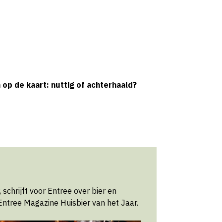
n op de kaart: nuttig of achterhaald?
schrijft voor Entree over bier en
 Entree Magazine Huisbier van het Jaar.