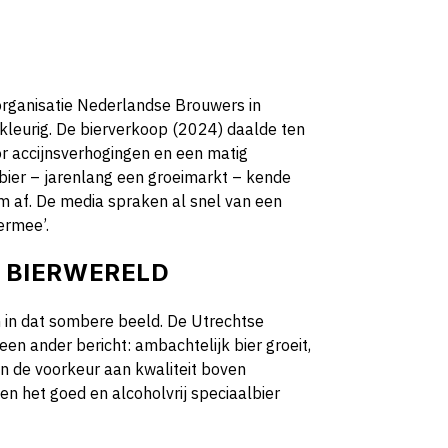
eorganisatie Nederlandse Brouwers in
kleurig. De bierverkoop (2024) daalde ten
oor accijnsverhogingen en een matig
bier – jarenlang een groeimarkt – kende
m af. De media spraken al snel van een
ermee’.
E BIERWERELD
h in dat sombere beeld. De Utrechtse
n ander bericht: ambachtelijk bier groeit,
 de voorkeur aan kwaliteit boven
en het goed en alcoholvrij speciaalbier