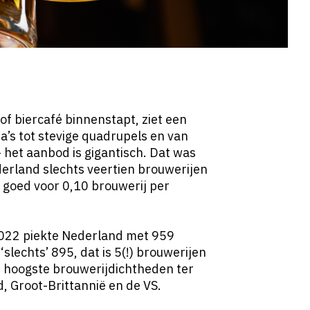
f biercafé binnenstapt, ziet een
pa’s tot stevige quadrupels en van
– het aanbod is gigantisch. Dat was
derland slechts veertien brouwerijen
, goed voor 0,10 brouwerij per
n 2022 piekte Nederland met 959
‘slechts’ 895, dat is 5(!) brouwerijen
 hoogste brouwerijdichtheden ter
, Groot-Brittannië en de VS.