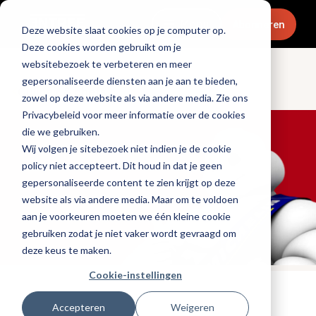
Menu
Abonneren
Deze website slaat cookies op je computer op.
Deze cookies worden gebruikt om je
websitebezoek te verbeteren en meer
gepersonaliseerde diensten aan je aan te bieden,
Culinair & chefs
zowel op deze website als via andere media. Zie ons
Privacybeleid voor meer informatie over de cookies
die we gebruiken.
Wij volgen je sitebezoek niet indien je de cookie
policy niet accepteert. Dit houd in dat je geen
gepersonaliseerde content te zien krijgt op deze
website als via andere media. Maar om te voldoen
aan je voorkeuren moeten we één kleine cookie
gebruiken zodat je niet vaker wordt gevraagd om
deze keus te maken.
Cookie-instellingen
Tags:
michelin
Accepteren
Weigeren
Gepubliceerd op: 2 oktober 2025