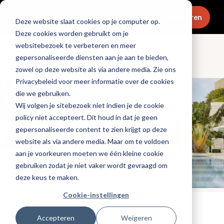
Menu
Abonneren
Deze website slaat cookies op je computer op.
Deze cookies worden gebruikt om je
websitebezoek te verbeteren en meer
gepersonaliseerde diensten aan je aan te bieden,
Ondernemen
zowel op deze website als via andere media. Zie ons
Privacybeleid voor meer informatie over de cookies
die we gebruiken.
Wij volgen je sitebezoek niet indien je de cookie
policy niet accepteert. Dit houd in dat je geen
gepersonaliseerde content te zien krijgt op deze
website als via andere media. Maar om te voldoen
aan je voorkeuren moeten we één kleine cookie
gebruiken zodat je niet vaker wordt gevraagd om
deze keus te maken.
Cookie-instellingen
Tags:
gijsbregt-brouwer
,
nieuwe-zaken
Accepteren
Weigeren
Gepubliceerd op: 20 september 2021