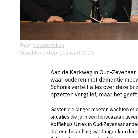
Tags:
nieuwe-zaken
Gepubliceerd op: 11 maart 2025
Aan de Kerkweg in Oud-Zevenaar o
waar ouderen met dementie meew
Schonis vertelt alles over deze bi
opzetten vergt lef, maar het geeft
Gasten die langer moeten wachten of ee
situaties die je in een horecazaak liev
Koffiehuis Uniek in Oud-Zevenaar ande
dat een bestelling wat langer kan dure