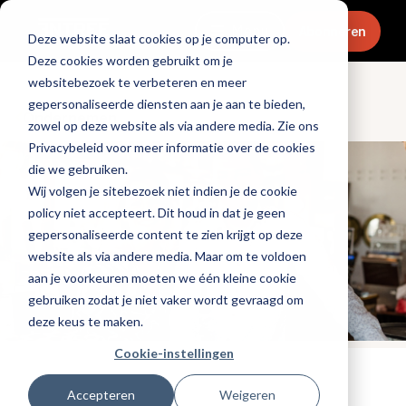
Menu
Abonneren
Deze website slaat cookies op je computer op.
Deze cookies worden gebruikt om je
websitebezoek te verbeteren en meer
gepersonaliseerde diensten aan je aan te bieden,
Ondernemen
zowel op deze website als via andere media. Zie ons
Privacybeleid voor meer informatie over de cookies
die we gebruiken.
Wij volgen je sitebezoek niet indien je de cookie
policy niet accepteert. Dit houd in dat je geen
gepersonaliseerde content te zien krijgt op deze
website als via andere media. Maar om te voldoen
aan je voorkeuren moeten we één kleine cookie
gebruiken zodat je niet vaker wordt gevraagd om
deze keus te maken.
Cookie-instellingen
Tags:
ondernemersverhaal
,
familiebedrijf
Accepteren
Weigeren
Gepubliceerd op: 17 juli 2025