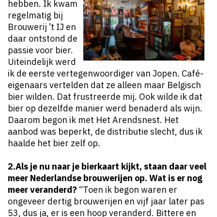
hebben. Ik kwam
regelmatig bij
Brouwerij ’t IJ en
daar ontstond de
passie voor bier.
Uiteindelijk werd
ik de eerste vertegenwoordiger van Jopen. Café-
eigenaars vertelden dat ze alleen maar Belgisch
bier wilden. Dat frustreerde mij. Ook wilde ik dat
bier op dezelfde manier werd benaderd als wijn.
Daarom begon ik met Het Arendsnest. Het
aanbod was beperkt, de distributie slecht, dus ik
haalde het bier zelf op.
2.Als je nu naar je bierkaart kijkt, staan daar veel
meer Nederlandse brouwerijen op. Wat is er nog
meer veranderd?
“Toen ik begon waren er
ongeveer dertig brouwerijen en vijf jaar later pas
53, dus ja, er is een hoop veranderd. Bittere en