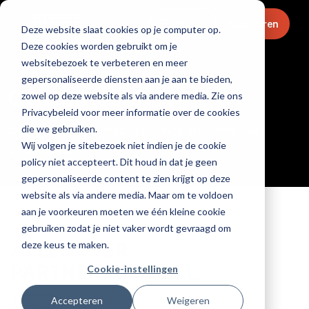
Menu
Abonneren
Deze website slaat cookies op je computer op.
Deze cookies worden gebruikt om je
Home
websitebezoek te verbeteren en meer
gepersonaliseerde diensten aan je aan te bieden,
ONDERNEMEN
zowel op deze website als via andere media. Zie ons
Privacybeleid voor meer informatie over de cookies
die we gebruiken.
Op deze pagina lees je al onze artikelen over
Wij volgen je sitebezoek niet indien je de cookie
ondernemen.
policy niet accepteert. Dit houd in dat je geen
gepersonaliseerde content te zien krijgt op deze
website als via andere media. Maar om te voldoen
aan je voorkeuren moeten we één kleine cookie
gebruiken zodat je niet vaker wordt gevraagd om
deze keus te maken.
ALLES OVER
PARTNER_REDBULL
Cookie-instellingen
Accepteren
Weigeren
Alles