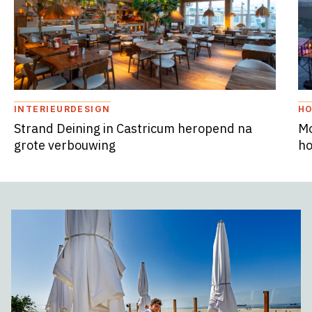
INTERIEURDESIGN
HO
Strand Deining in Castricum heropend na
Mo
grote verbouwing
ho