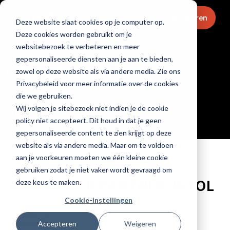
Menu
Abonneren
Deze website slaat cookies op je computer op.
Deze cookies worden gebruikt om je
Home
websitebezoek te verbeteren en meer
gepersonaliseerde diensten aan je aan te bieden,
ONDERNEMEN
zowel op deze website als via andere media. Zie ons
Privacybeleid voor meer informatie over de cookies
die we gebruiken.
Op deze pagina lees je al onze artikelen over
Wij volgen je sitebezoek niet indien je de cookie
ondernemen.
policy niet accepteert. Dit houd in dat je geen
gepersonaliseerde content te zien krijgt op deze
website als via andere media. Maar om te voldoen
aan je voorkeuren moeten we één kleine cookie
gebruiken zodat je niet vaker wordt gevraagd om
deze keus te maken.
ALLES OVER PARTNER_WTOL
Cookie-instellingen
Alles
Accepteren
Weigeren