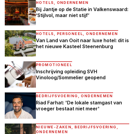
HOTELS, ONDERNEMEN
Bij Jantje op de Statie in Valkenswaard:
‘Stijlvol, maar niet stijf’
HOTELS, PERSONEEL, ONDERNEMEN
Van Land van Ooit naar luxe hotel: dit is
het nieuwe Kasteel Steenenburg
PROMOTIONEEL
Inschrijving opleiding SVH
Vinoloog/Sommelier geopend
BEDRIJFSVOERING, ONDERNEMEN
Riad Farhat: 'De lokale stamgast van
vroeger bestaat niet meer'
NIEUWE-ZAKEN, BEDRIJFSVOERING,
ONDERNEMEN