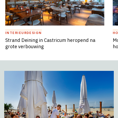
INTERIEURDESIGN
HO
Strand Deining in Castricum heropend na
Mo
grote verbouwing
ho