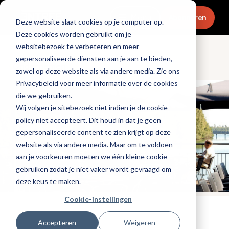
Menu
Abonneren
Deze website slaat cookies op je computer op.
Deze cookies worden gebruikt om je
websitebezoek te verbeteren en meer
gepersonaliseerde diensten aan je aan te bieden,
Ondernemen
zowel op deze website als via andere media. Zie ons
Privacybeleid voor meer informatie over de cookies
die we gebruiken.
Wij volgen je sitebezoek niet indien je de cookie
policy niet accepteert. Dit houd in dat je geen
gepersonaliseerde content te zien krijgt op deze
website als via andere media. Maar om te voldoen
aan je voorkeuren moeten we één kleine cookie
gebruiken zodat je niet vaker wordt gevraagd om
deze keus te maken.
Cookie-instellingen
Tags:
promotioneel
,
digitalisering
Accepteren
Weigeren
Gepubliceerd op: 6 april 2022