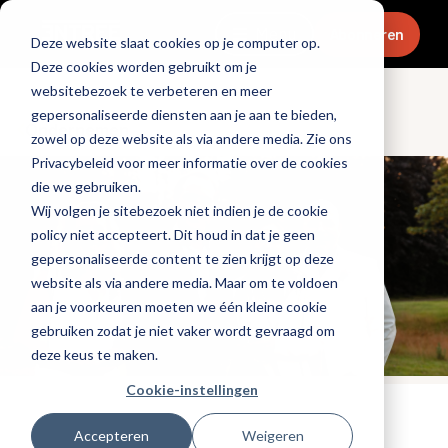
Menu
Abonneren
Deze website slaat cookies op je computer op.
Deze cookies worden gebruikt om je
websitebezoek te verbeteren en meer
gepersonaliseerde diensten aan je aan te bieden,
Ondernemen
zowel op deze website als via andere media. Zie ons
Privacybeleid voor meer informatie over de cookies
die we gebruiken.
Wij volgen je sitebezoek niet indien je de cookie
policy niet accepteert. Dit houd in dat je geen
gepersonaliseerde content te zien krijgt op deze
website als via andere media. Maar om te voldoen
aan je voorkeuren moeten we één kleine cookie
gebruiken zodat je niet vaker wordt gevraagd om
deze keus te maken.
Cookie-instellingen
Tags:
hotels
,
evenementen
Accepteren
Weigeren
Gepubliceerd op: 20 juni 2024