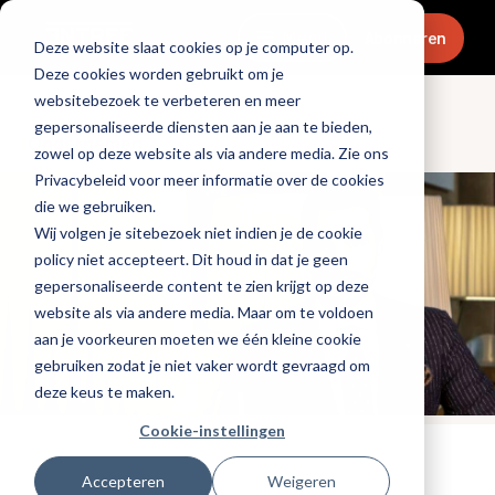
Menu
Abonneren
Deze website slaat cookies op je computer op.
Deze cookies worden gebruikt om je
websitebezoek te verbeteren en meer
gepersonaliseerde diensten aan je aan te bieden,
Ondernemen
zowel op deze website als via andere media. Zie ons
Privacybeleid voor meer informatie over de cookies
die we gebruiken.
Wij volgen je sitebezoek niet indien je de cookie
policy niet accepteert. Dit houd in dat je geen
gepersonaliseerde content te zien krijgt op deze
website als via andere media. Maar om te voldoen
aan je voorkeuren moeten we één kleine cookie
gebruiken zodat je niet vaker wordt gevraagd om
deze keus te maken.
Cookie-instellingen
Tags:
hotels
Accepteren
Weigeren
Gepubliceerd op: 2 november 2021