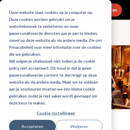
Menu
Abonneren
Deze website slaat cookies op je computer op.
Deze cookies worden gebruikt om je
websitebezoek te verbeteren en meer
gepersonaliseerde diensten aan je aan te bieden,
Ondernemen
zowel op deze website als via andere media. Zie ons
Privacybeleid voor meer informatie over de cookies
die we gebruiken.
Wij volgen je sitebezoek niet indien je de cookie
policy niet accepteert. Dit houd in dat je geen
gepersonaliseerde content te zien krijgt op deze
website als via andere media. Maar om te voldoen
aan je voorkeuren moeten we één kleine cookie
gebruiken zodat je niet vaker wordt gevraagd om
deze keus te maken.
Cookie-instellingen
Tags:
ondernemersverhaal
Accepteren
Weigeren
Gepubliceerd op: 14 januari 2025