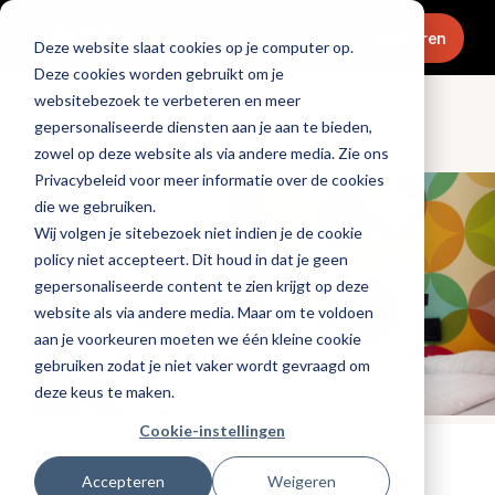
Menu
Abonneren
Deze website slaat cookies op je computer op.
Deze cookies worden gebruikt om je
websitebezoek te verbeteren en meer
gepersonaliseerde diensten aan je aan te bieden,
Ondernemen
zowel op deze website als via andere media. Zie ons
Privacybeleid voor meer informatie over de cookies
die we gebruiken.
Wij volgen je sitebezoek niet indien je de cookie
policy niet accepteert. Dit houd in dat je geen
gepersonaliseerde content te zien krijgt op deze
website als via andere media. Maar om te voldoen
aan je voorkeuren moeten we één kleine cookie
gebruiken zodat je niet vaker wordt gevraagd om
deze keus te maken.
Cookie-instellingen
Tags:
hotels
,
ketens
,
horecanieuws
,
onderzoek
Accepteren
Weigeren
Gepubliceerd op: 28 januari 2026