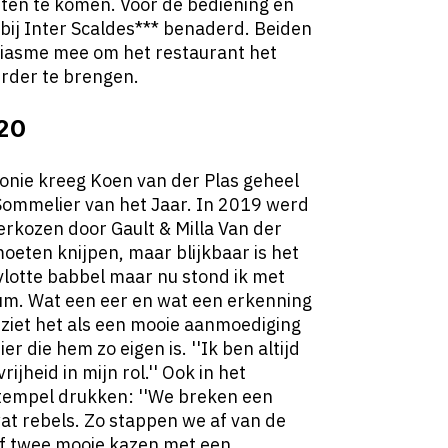
ten te komen. Voor de bediening en
bij Inter Scaldes*** benaderd. Beiden
siasme mee om het restaurant het
erder te brengen.
20
onie kreeg Koen van der Plas geheel
 Sommelier van het Jaar. In 2019 werd
verkozen door Gault & Milla Van der
moeten knijpen, maar blijkbaar is het
vlotte babbel maar nu stond ik met
um. Wat een eer en wat een erkenning
ij ziet het als een mooie aanmoediging
r die hem zo eigen is. ''Ik ben altijd
ijheid in mijn rol.'' Ook in het
stempel drukken: ''We breken een
wat rebels. Zo stappen we af van de
of twee mooie kazen met een