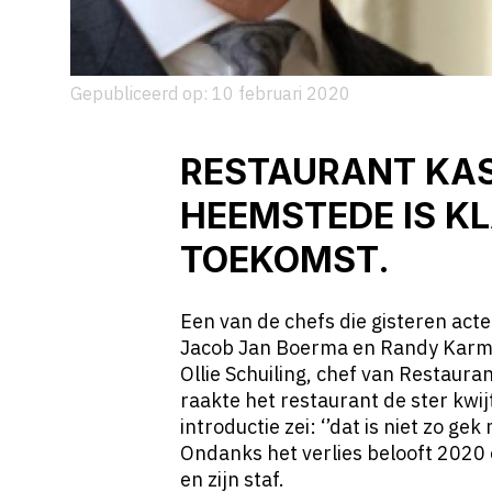
Gepubliceerd op: 10 februari 2020
RESTAURANT KA
HEEMSTEDE
IS K
TOEKOMST.
Een van de chefs die gisteren acte
Jacob Jan Boerma en Randy Karm
Ollie Schuiling, chef van Restaur
raakte het restaurant de ster kwij
introductie zei: ‘’dat is niet zo ge
Ondanks het verlies belooft 2020 
en zijn staf.