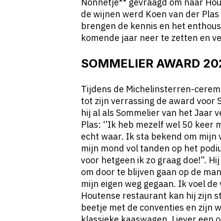
Nonnetje** gevraagd om naar Hou
de wijnen werd Koen van der Plas 
brengen de kennis en het enthou
komende jaar neer te zetten en v
SOMMELIER AWARD 20
Tijdens de Michelinsterren-cerem
tot zijn verrassing de award voor
hij al als Sommelier van het Jaar 
Plas: ‘’Ik heb mezelf wel 50 keer 
echt waar. Ik sta bekend om mijn 
mijn mond vol tanden op het podi
voor hetgeen ik zo graag doe!’’. H
om door te blijven gaan op de manie
mijn eigen weg gegaan. Ik voel de vr
Houtense restaurant kan hij zijn 
beetje met de conventies en zijn 
klassieke kaaswagen. Liever een 